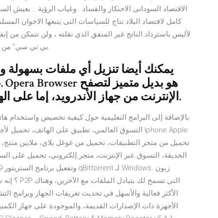
الاقتصاد السودانى الاحتكار والفساد ..وغياب الرؤية .. يعيش الس
كامل لاقتصاد البلاد نتاج للسياسات التى يتبعها الاخوان الم
بي تي سي" من عنوان يحتوي على مخرجات فردية تبلغ قيمتها 10 نقاط.
يمكنك أيضا تنزيل أي ملفات بسهولة وت
ع
الإنترنت من جهاز الأندرويد، إما على الهاتف المحمول أو اللوحة الإلكترونية.
الحديقة، التسوق عبر الإنترنت، متجر إلكتروني، تحميل على الس
الأجهزة ذات الإصدارات القديمة، والموجودة على جهاز الكمبي