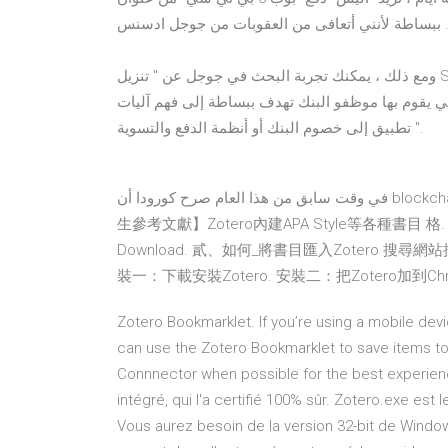
ومع ذلك ، يمكنك تجربة البحث في جوجل عن " تنزيل Smadav Pro 2021 مع Crack " أو " تنزيل Smadav Pro 2021 +
بها موظفو البنك تهدف ببساطة إلى فهم آليات DLT ، بدلاً من
تطبيق إلى خصوم البنك أو أنظمة الدفع والتسوية ".
في وقت سابق من هذا العام صرح كورودا أن blockchain كان لديه 2018年1月3日 文PDF檔。 □. 2.【書目 【自動產
生參考文獻】Zotero內建APA Style等各種書目 格. 式，
Download. 貳、如何_將書目匯入Zotero 搜尋網站搜尋→ 
裝一：下載安裝Zotero. 安裝二：把Zotero加到Ch
Zotero Bookmarklet. If you’re using a mobile de
can use the Zotero Bookmarklet to save items t
Connnector when possible for the best experience
intégré, qui l'a certifié 100% sûr. Zotero.exe est
Vous aurez besoin de la version 32-bit de Windo