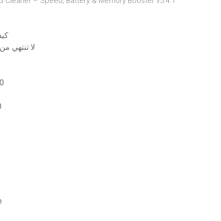
كيف
مزامنة تطبيقات google مع k
تحميل
ف
كيفي