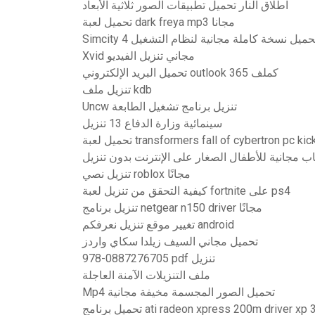
اطلاق النار تحميل تطبيقات الصور ثلاثية الأبعاد
تحميل لعبة dark freya mp3 مجانا
Xvid مجاني تنزيل الفيديو
تحميل البريد الإلكتروني outlook 365 كملف
تنزيل ملف kdb
Uncw تنزيل برنامج تشغيل الطابعة
سينمائية وزارة الدفاع 13 تنزيل
لعبة transformers fall of cybertron pc kickass
اب مجانية للأطفال الصغار على الإنترنت بدون تنزيل
تنزيل نصي roblox مجانًا
كيفية التحقق من تنزيل لعبة fortnite على ps4
تنزيل برنامج netgear n150 driver مجانًا
تغيير موقع تنزيل نعرفكم android
تحميل مجاني السيف زيلدا سكاي واردز
978-0887276705 pdf تنزيل
ملف التنزيلات الآمنة العاجلة
Mp4 تحميل الصور المجسمة مخيفة مجانية