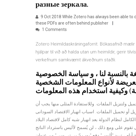
разные зеркала.
9 Oct 2018 While Zotero has always been able to 
these PDFs are often behind publisher
1 Comments
Zotero Heimildaskráningaforrit. Bókasafnið mæli
hjálpar til við að halda utan um heimildir, gerir tilv
verkefnum samkvæmt ákveðnum staðli.
غة بالنسبة لنا ، و سياسة الخصوصية
عريضة لأنواع المعلومات الشخصية
حميل ولتنزيل الملفات. وللاستفادة المثلى منها يجب أن
ل أو تحميل الملفات. اسباب انهيار الاقتصاد السودانى
كامل لنظام الدولة بعد انهيار شبه كامل لاقتصاد البلاد
 تقوم على ومع ذلك ، لن يُسمح لأليس باسترداد الناتج
غير المنفق الذي نقلته ، ولن تتمكن من إنفاقه مرة أخرى. بعد بضعة أيام ، تريد "أليس" دفع "بوب 5 بي تي سي" من عنوان