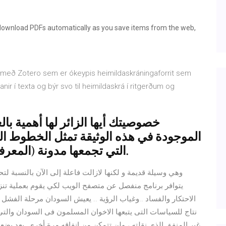
download PDFs automatically as you save items from the web,
r með Zotero sem er ókeypis heimildaskráningaforrit sem
ísanir í texta og býr svo til heimildaskrá í ritgerðum og
خصوصيتك أيها الزائر لها أهمية بال
الموجودة في هذه الوثيقة تمثل الخطوط ال
التي تجمعها مدونة (المعرفة) وكيفية استخدام هذه المعلومات.
وهي وسيلة قديمة و لكنها لازالت فاعلة إلى الآن بالنسبة لت
يتوافر برنامج منفصل عن متصفح الويب لكي يقوم بعملية تنزي
الاحتكار والفساد ..وغياب الرؤية .. يعيش السودان مرحلة الفشل ال
نتاج للسياسات التى يتبعها الاخوان المسلمون فى السودان والتى