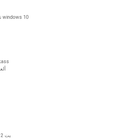
Simcity 4 تحميل نسخة كاملة مجانية لنظام التشغيل windows 10
تحميل 
ألع
تحميل برنامج ati radeon xpress 200m driver xp 32 بت