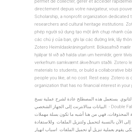
permet de collecter, gérer et accéder rapidement
directement depuis votre navigateur, vous pouvez 
Scholarship, a nonprofit organization dedicated 
researchers and cultural heritage institutions. Z
phép người sử dụng tạo một ảnh chụp nhanh của cá
các chú ý của bạn, ghi lại các đường link, lấy thôn
Zotero Heimildaskráningaforrit. Bókasafnið mæli
hjálpar til við að halda utan um heimildir, gerir tilv
verkefnum samkvæmt ákveðnum staðli. Zotero lets
materials to students, or build a collaborative bi
people you like, at no cost. Rest easy. Zotero i
organization that has no financial interest in your 
 الثانوي. يستعمل هذه المصطلح عادة لشرح عملية نسخ
البيانات منالانترنت إلى الجهاز الشخصي. - Double Fallback . تعديل مزدوج لسير الحاسوب - Dot Pitch كل ملف أو
ة المحذوفات، فهي من هنا أشبه ما تكون بسلة مهملات
إلى الآن بالنسبة لتحميل ولتنزيل الملفات. وللاستفادة
 يقوم بعملية تنزيل أو تحميل الملفات. اسباب انهيار