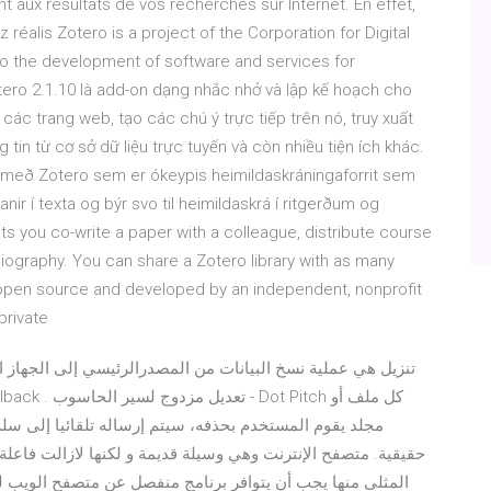
 aux résultats de vos recherches sur Internet. En effet,
réalis Zotero is a project of the Corporation for Digital
to the development of software and services for
otero 2.1.10 là add-on dạng nhắc nhở và lập kế hoạch cho
c trang web, tạo các chú ý trực tiếp trên nó, truy xuất
g tin từ cơ sở dữ liệu trực tuyến và còn nhiều tiện ích khác.
r með Zotero sem er ókeypis heimildaskráningaforrit sem
ísanir í texta og býr svo til heimildaskrá í ritgerðum og
 you co-write a paper with a colleague, distribute course
bliography. You can share a Zotero library with as many
s open source and developed by an independent, nonprofit
private
تنزيل هي عملية نسخ البيانات من المصدرالرئيسي إلى الجهاز
مجلد يقوم المستخدم بحذفه، سيتم إرساله تلقائيا إلى سل
حقيقية. متصفح الإنترنت وهي وسيلة قديمة و لكنها لازالت فاعلة 
المثلى منها يجب أن يتوافر برنامج منفصل عن متصفح الويب لكي