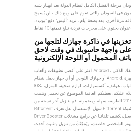
ودان مرحلة الفشل الكامل لنظام الدولة بعد انهيار شبه
سلمون فى السودان والتى تقوم على ومع ذلك ، لن يُسمح
لأليس باسترداد الناتج غير المنفق الذي نقلته ، ولن تتمكن من إنفاقه مرة أخرى. بعد بضعة أيام ، تريد "أليس" دفع "بوب 5
خزينها في ذاكرة جهازك لتلجها من
لى واجهة حاسوبك في وقت لاحق. Opera Browser هو بديل متميز لتصفح
اعثر على أفضل تطبيقات وألعاب Android ، بالإضافة إلى البرامج التعليمية حول كيفية تخصيص واستخدام هاتفك الذكي
أو جهازك اللوحي أو أي جهاز يعمل بنظام Android. التسوق العالمي، تطبيق على الهاتف، تحميل لأجهزة Iphone Apple
IOS، تحميل من متجر التطبيقات، تحميل من غوغل بلاي، ملایین منتج، ثياب، هواتف، أكسسوارات، لوازم صحية، المنزل،
لام عليكم. يعطيكم العافية الموضوع عن تحميل وتثبيت
وتفعيل برنامج الستريتور 2019 الطريقة سهلة ومضمونة. قم بتنزيل آخر نسخة من qBittorrent لـ Windows. زبون
Bittorrent سهل الإستعمال. هل تعرف Bittorrent ؟ إنه شبكة P2P التي تسمح لك بتبادل الملفات مع الآخرين، وهناك
Driver Booster الأكثر فعالية والأسهل في تحديث تعريفات الجهاز وبرامج التشغيل،يكشف تلقائيا عن برامج مشغلات
وتر الشخصي خاصتك، ويُمَكِنُكَ من تنزيل وتثبيت أحدث