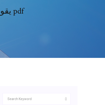
Zotero يقوم تلقائيًا باسترداد تنزيل وتخزين pdf