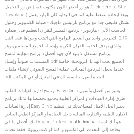
عن زر التحميل ( هو زر أخضر اللون مكتوب فيه Click Here to Start
Download ) وبعد ايجاده نضغط عليه كما فى البدايه كان الهارد يعمل
بشكل طبيعى جدا مع برنامج بارتيشن ماجيك - صيانة الكمبيوتر وحلول
الحاسب الألي - هاردوير - برنامج الميسر للقرأن العظيم في إصداره
2.19 التجريبي واحد من أضخم البرامج التي اثبتت وجودها على النت
والذي يهدف لخدمة القران الكريم وإيصاله لجميع المسلمين،وهو
برنامج مستقل لا يتبع لأي جهة أفضل 5 برامج مجاينة لمسح
المستندات ضوئياً وإنشاء pdf الجميع يحب الهدايا الترويجية، خاصة
عندما يجعل البرنامج المجاني عملية المسح الضوئي لإنشاء ملفات
pdf الحياة أسهل بالنسبة لك في المنزل أو في المكتب.
برنامج ادارة العيادات الطبية Easy Clinic يعتبر من أفضل وأسهل
طرق إدارة العيادات والمراكز الطبية بجميع تخصصاتها لذلك برنامج
إدارة العيادات Easy Clinic يعتبر الحل الأمثل لمساعدتك في تنظيم
الادارة الطبية والإدارية المالية داخل العيادة أو المركز الطبي الخاص
بك. أفضل ما في Dragon Professional Individual هو أنك لست
بحاجة إلى التحدث إلى الكمبيوتر كما لو كنت روبوتًا. فقط تحدث