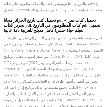
والأفلام والعروض التلفزيونية والكتب والمجلات والمزيد على نظام
التشغيل Android، وقتما تشاء وأينما تذهب، وذلك على جميع أجهزتك.
تحميل كتب تاريخ الجزائر مجانا pdf ✓ تحميل كتاب سر
تحرير الذات pdf. كتاب المظلومون في التاريخ pdf تحميل.
فيلم حياة حشرة كامل مدبلج للعربية دقة عالية.
- عمل صورة مباشرة من الكاميرا وتحويل الناس إلى سايان - تأثيرات
رسومات رائعة . يمكنك الآن تحميل ملصقات دراجون انمي Dragon
Anime Power Camera Sticker Maker للايفون النسخة المحدثة 1.0
عبر متجر ايفوني. تحميل برنامج Adobe Reader 2021 عربي كامل
مجانا برابط مباشر(ادوبي ريدر 2021) ادوبي ريدر 2021 - Adobe
Reader 2021 ه… 13 فبراير 2021 تحميل برنامج فك الضغط الشهير
winrar 2021 كامل عربي مجانا وين رار برنامج ادارة العيادات الطبية
Easy Clinic يعتبر من أفضل وأسهل طرق إدارة العيادات والمراكز
الطبية بجميع تخصصاتها لذلك برنامج إدارة العيادات Easy Clinic
يعتبر الحل الأمثل لمساعدتك في تنظيم الادارة الطبية والإدارية
المالية داخل طريقة التحميل من موقع AFH Android File Host • بعد
فتح رابط الموقع ننتظر قليلاً حتى يظهر لنا المحتوى, كالتالي: • نبحث