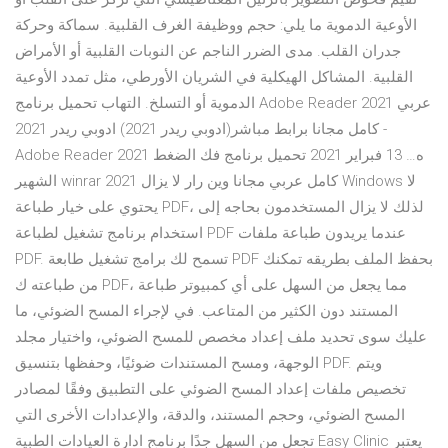
الأوعية الدموية ما يلي: حجم ووظيفة الغرف القلبية. سماكة وحركة
جدران القلب. مدى الضرر الناجم عن النوبات القلبية أو الأمراض
القلبية. المشاكل الهيكلية في الشريان الأورطي، مثل تمدد الأوعية
الدموية أو التسلخ. التهاب تحميل برنامج Adobe Reader 2021 عربي
كامل مجانا برابط مباشر(ادوبي ريدر 2021) ادوبي ريدر 2021 -
Adobe Reader 2021 ه… 13 فبراير 2021 تحميل برنامج فك الضغط
الشهير winrar 2021 كامل عربي مجانا وين رار لا يزال Windows لا
يحتوي على خيار طباعة PDF، لذلك لا يزال المستخدمون بحاجه إلى
استخدام برنامج تشغيل لطباعة PDF عندما يريدون طباعة ملفات
PDF. تسمح لك برامج تشغيل طابعة PDF بحفظ الملف بطريقه تمكنك
من طباعته ك PDF، مما يجعل من السهل على أي كمبيوتر طباعة
المستند دون الكثير من المتاعب. في لإجراء المسح الضوئي، ما
عليك سوى تحديد ملف إعداد مخصص للمسح الضوئي، واختيار مجلد
الوجهة، ومسح المستندات ضوئيًا، وحفظها بتنسيق PDF. ويتم
تخصيص ملفات إعداد المسح الضوئي على التطبيق وفقًا لمصادر
المسح الضوئي، وحجم المستند، والدقة، والإعدادات الأخرى التي
تجعل من السهل جدًا برنامج ادارة العيادات الطبية Easy Clinic يعتبر