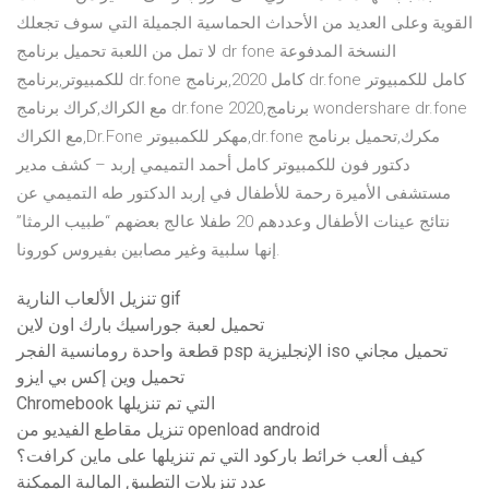
القوية وعلى العديد من الأحداث الحماسية الجميلة التي سوف تجعلك
لا تمل من اللعبة تحميل برنامج dr fone النسخة المدفوعة
للكمبيوتر,برنامج dr.fone كامل 2020,برنامج dr.fone كامل للكمبيوتر
مع الكراك,كراك برنامج dr.fone 2020,برنامج wondershare dr.fone
مع الكراك,Dr.Fone مهكر للكمبيوتر,dr.fone مكرك,تحميل برنامج
دكتور فون للكمبيوتر كامل أحمد التميمي إربد – كشف مدير
مستشفى الأميرة رحمة للأطفال في إربد الدكتور طه التميمي عن
نتائج عينات الأطفال وعددهم 20 طفلا عالج بعضهم “طبيب الرمثا”
إنها سلبية وغير مصابين بفيروس كورونا.
تنزيل الألعاب النارية gif
تحميل لعبة جوراسيك بارك اون لاين
قطعة واحدة رومانسية الفجر psp الإنجليزية iso تحميل مجاني
تحميل وين إكس بي ايزو
Chromebook التي تم تنزيلها
تنزيل مقاطع الفيديو من openload android
كيف ألعب خرائط باركود التي تم تنزيلها على ماين كرافت؟
عدد تنزيلات التطبيق المالية الممكنة