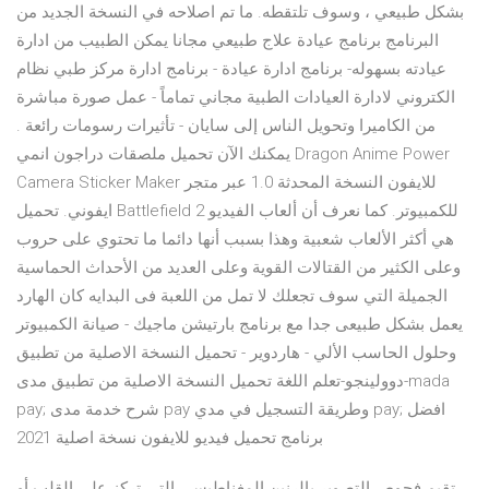
بشكل طبيعي ، وسوف تلتقطه. ما تم اصلاحه في النسخة الجديد من
البرنامج برنامج عيادة علاج طبيعي مجانا يمكن الطبيب من ادارة
عيادته بسهوله- برنامج ادارة عيادة - برنامج ادارة مركز طبي نظام
الكتروني لادارة العيادات الطبية مجاني تماماً - عمل صورة مباشرة
من الكاميرا وتحويل الناس إلى سايان - تأثيرات رسومات رائعة .
يمكنك الآن تحميل ملصقات دراجون انمي Dragon Anime Power
Camera Sticker Maker للايفون النسخة المحدثة 1.0 عبر متجر
ايفوني. تحميل Battlefield 2 للكمبيوتر. كما نعرف أن ألعاب الفيديو
هي أكثر الألعاب شعبية وهذا بسبب أنها دائما ما تحتوي على حروب
وعلى الكثير من القتالات القوية وعلى العديد من الأحداث الحماسية
الجميلة التي سوف تجعلك لا تمل من اللعبة فى البدايه كان الهارد
يعمل بشكل طبيعى جدا مع برنامج بارتيشن ماجيك - صيانة الكمبيوتر
وحلول الحاسب الألي - هاردوير - تحميل النسخة الاصلية من تطبيق
دوولينجو-تعلم اللغة تحميل النسخة الاصلية من تطبيق مدى-mada
pay; شرح خدمة مدى pay وطريقة التسجيل في مدي pay; افضل
برنامج تحميل فيديو للايفون نسخة اصلية 2021
تقيم فحوص التصوير بالرنين المغناطيسي التي تركز على القلب أو