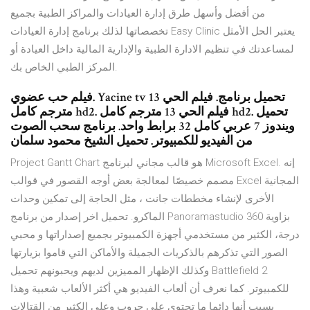
من أفضل وأسهل طرق إدارة العيادات والمراكز الطبية بجميع
تخصصاتها لذلك برنامج إدارة العيادات Easy Clinic يعتبر الحل الأمثل
لمساعدتك في تنظيم الادارة الطبية والإدارية المالية داخل العيادة أو
المركز الطبي الخاص بك.
فيلم حب عضوي. Yacine tv تحميل برنامج. فيلم الحي 13
مترجم كامل hd2. فيلم الحي 13 مترجم كامل hd2. تحميل
ويندوز 7 عربي كامل 32 برابط واحد. برنامج سحب الصوت
من الفيديو للكمبيوتر. تحميل الشيخ محمود سلمان
Project Gantt Chart هو قالب مجاني لبرنامج Microsoft Excel. إنه
مصمم خصيصًا لمعالجة بعض أوجه القصور في قوالب Excel المجانية
الأخرى لإنشاء مخططات جانت ، مثل الحاجة إلى تمكين وحدات
الماكرو. تحميل اخر إصدار من برنامج Panoramastudio بزاوية 360
درجة، الكثير من مستخدمي أجهزة الكمبيوتر بجميع إصداراتها و محبي
الصور التي تذكرهم بالذكريات الجميلة والأماكن التي قاموا بزيارتها
وكذلك الإظهار المميزين لديهم ويحبونهم تحميل Battlefield 2
للكمبيوتر. كما نعرف أن ألعاب الفيديو هي أكثر الألعاب شعبية وهذا
بسبب أنها دائما ما تحتوي على حروب وعلى الكثير من القتالات