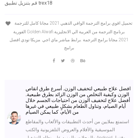
قم بتنزيل تطبيق trex18
تحميل اقوي برامج الترجمة الوافي الذهبي 2021 مجانا كامل للترجمة
الفورية Golden Alwafi.برنامج الترجمة من العربية الي الانجليزية
2021.مجانا برامج الترجمة .برابط مباشر.ماي اجي .مزيكا تودي.افضل
برامج
افضل علاج طبيعي لتخفيف الوزن. أسرع طرق انقاص
الوزن وكيفية التخلص من الوزن الزائد بطرق طبيعية.
أفضل علاج لتخفيف الوزن من احتياجات الجسم خلال
أيام الصيام، وتناول الطعام بشكلٍ طبيعي في غيرها
من الأيام، كما يمكن الصيام
استمتع بملايين من أحدث التطبيقات والألعاب والمقاطع
الموسيقية والأفلام والعروض التلفزيونية والكتب
والمجلات والمزيد على نظام التشغيل Android، وقتما