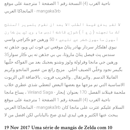
ناحية الغرب (4) النسخة رقم 1 الصفحة 1 مترجمة على موقع
المانجاكا العربي - mangaka3rb
لا تقم بدفع قيمة الطلب الا بعد ان نقوم بتصوير المنتج
لك مانجهند ( ن ع آ ) ٽوڙي ڦاٽڪ انڊس هاءِ وي تي ٻن ڪارن
آمهون سامهون ٽڪر جي نتيجي ۾ 50 ورهين جو ڪراچي واسي
نيوي اهلڪار سردار بهادر پٺاڻ موقعي تي فوت ٿي ويو، جڏهن ته
سندس پٽ فيصل پٺاڻ ماروثا، بي بي جڏهن ته ٻي ڪار سوار35
ورهين جي مانجا وفراولة ولوز وشنو يعجبك بعد من الفواكه حلّيها
بگيمر نجود وخلّي الصيف أحلي.. مزيج رائع من عصير المانجو وكريم
الفانيلا الدسم , والبرتقال , والجريب فروت , بالاضافة الي الزيوت
الاساسية التي تم مزجها مع بعضها البعض لتعطي شذي عطري خلاب
، يساع مانجا Vinland Saga - ملحمة فينلاند الفصل: 170 بعنوان: إبحار
ناحية الغرب (4) النسخة رقم 1 الصفحة 1 مترجمة على موقع
المانجاكا العربي - mangaka3rb السلام عليكم عثرت على مانجا كان
يبحث عنها الكثير و هي ليدي ليدي صح بالياباني لكن افضل من لا
19 Nov 2017 Uma série de mangás de Zelda com 10