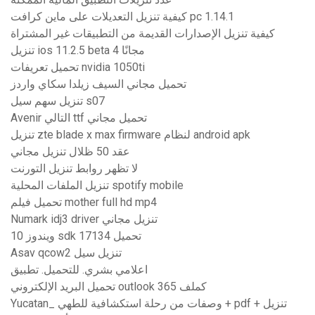
كيفية تنزيل التعديلات على ماين كرافت pc 1.14.1
كيفية تنزيل الإصدارات القديمة من التطبيقات غير المشتراة
تنزيل ios 11.2.5 beta 4 مجانًا
تحميل تعريفات nvidia 1050ti
تحميل مجاني السيف زيلدا سكاي واردز
تنزيل سهم سيل s07
Avenir التالي ttf تحميل مجاني
تنزيل zte blade x max firmware لنظام android apk
عقد 50 ظلال تنزيل مجاني
لا تظهر روابط تنزيل التورنت
تنزيل الملفات المحلية spotify mobile
تحميل فيلم mother full hd mp4
Numark idj3 driver تنزيل مجاني
ويندوز 10 sdk 17134 تحميل
Asav qcow2 تنزيل سيل
اعلامي بشري. للتحميل. تطبيق
تحميل البريد الإلكتروني outlook 365 كملف
Yucatan_ وصفات من رحلة استكشافية للطهي + pdf + تنزيل