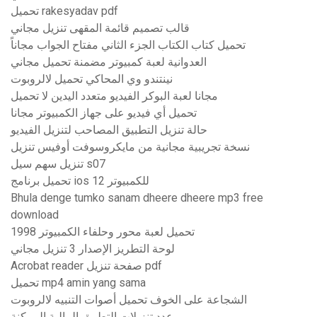
تحميل rakesyadav pdf
قالب تصميم قائمة المقهى تنزيل مجاني
تحميل كتاب الكتاب الجزء الثاني مفتاح الجواب مجاناً
العدوانية لعبة كمبيوتر مضمنة تحميل مجاني
نينتندو وي المحاكي تحميل لالروبوت
مجانا لعبة البوكر الفيديو متعدد اليدين لا تحميل
تحميل أي فيديو على جهاز الكمبيوتر مجانا
حالة تنزيل التطبيق المصاحب لتنزيل الفيديو
نسخة تجريبية مجانية من مايكروسوفت أوفيس تنزيل
تنزيل سهم سيل s07
تحميل برنامج ios 12 للكمبيوتر
Bhula denge tumko sanam dheere dheere mp3 free
download
تحميل لعبة محور وحلفاء الكمبيوتر 1998
لوحة التطريز الإصدار 3 تنزيل مجاني
Acrobat reader صفحة تنزيل pdf
تحميل mp4 amin yang sama
الشجاعة على الخوف تحميل أصوات التنبيه لالروبوت
عدد تنزيلات التطبيق المالية الممكنة