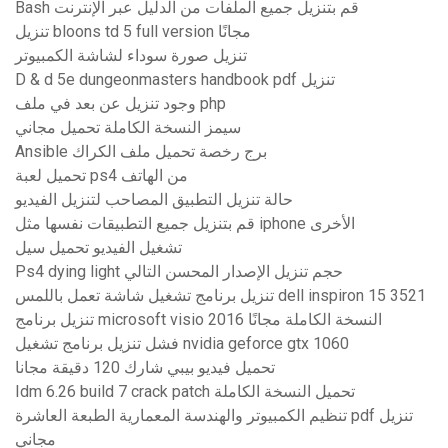
Bash قم بتنزيل جميع الملفات من الدليل عبر الإنترنت
تنزيل bloons td 5 full version مجانًا
تنزيل صورة سوداء لشاشة الكمبيوتر
D & d 5e dungeonmasters handbook pdf تنزيل
وجود تنزيل عن بعد في ملف php
سيمز النسخة الكاملة تحميل مجاني
Ansible برج رخصة تحميل ملف الكراك
تحميل لعبة ps4 من الهاتف
حالة تنزيل التطبيق المصاحب لتنزيل الفيديو
قم بتنزيل جميع التطبيقات نفسها مثل iphone الأخرى
تشغيل الفيديو تحميل سيل
Ps4 dying light حجم تنزيل الإصدار المحسن التالي
تنزيل برنامج تشغيل شاشة تعمل باللمس dell inspiron 15 3521
تنزيل برنامج microsoft visio 2016 النسخة الكاملة مجانًا
فشل تنزيل برنامج تشغيل nvidia geforce gtx 1060
تحميل فيديو بيبي شارك 120 دقيقة مجانا
Idm 6.26 build 7 crack patch تحميل النسخة الكاملة
تنظيم الكمبيوتر والهندسة المعمارية الطبعة العاشرة pdf تنزيل
مجاني