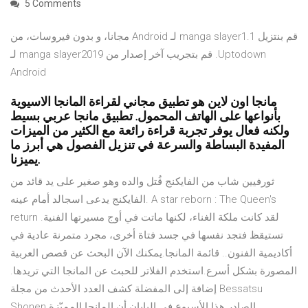
5 Comments
‫قم بنتزيل manga slayer1.1 لـ Android مجانا، و بدون فيروسات، من
Uptodown. قم بتجريب آخر إصدار من manga slayer2019 لـ
Android
مانجا اون لاين هو تطبيق مجاني لقراءة المانجا الاسيوية
بأنواعها على الهاتف المحمول. تطبيق مانجا عربي بسيط
ولكنه فعال يوفر تجربة قراءة رائعة مع الكثير من الميزات
المفيدة البساطة والسرعة في تنزيل الفصول هي أبرز ما
يميزنا.
ثورفيين شاب من الفايكنج قُتل والده وهو صغير على يد قائد من
الفايكنج يدعى اسجالد أمام عينه. A star reborn : The Queen's
return لقد كانت ملكة الغناء، لكنها ماتت في أوج مسيرتها الفنية.
تستيقظ فتجد نفسها في جسد فتاة أخرى، مجرد متمرنة عادية في
أكاديمية الفنون.. قائمة المانجا.يمكنك الآن البحث عن قصص العربية
المصورة بشكل أسرع.استخدم الفلاتر للحبث عن المانجا التي تريدها.
إضافة إلى المفضلة كشف العدد الأحدث من مجلة Bessatsu
Shonen الصادر هذا الأسبوع في اليابان أن المانجا المميّزة