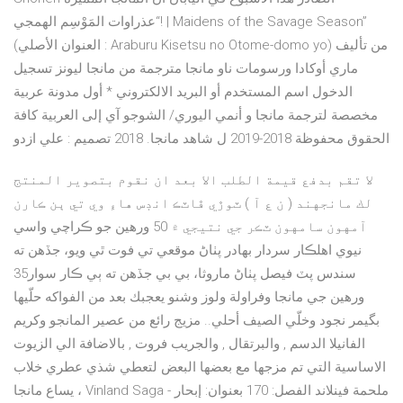
“عذراوات المَوْسِم الهمجي! | Maidens of the Savage Season”
(العنوان الأصلي : Araburu Kisetsu no Otome-domo yo) من تأليف
ماري أوكادا ورسومات ناو مانجا مترجمة من مانجا ليونز تسجيل
الدخول اسم المستخدم أو البريد الالكتروني * أول مدونة عربية
مخصصة لترجمة مانجا و أنمي اليوري/ الشوجو آي إلى العربية كافة
الحقوق محفوظة 2018-2019 ل شاهد مانجا. 2018 تصميم : علي ازدو
لا تقم بدفع قيمة الطلب الا بعد ان نقوم بتصوير المنتج
لك مانجهند ( ن ع آ ) ٽوڙي ڦاٽڪ انڊس هاءِ وي تي ٻن ڪارن
آمهون سامهون ٽڪر جي نتيجي ۾ 50 ورهين جو ڪراچي واسي
نيوي اهلڪار سردار بهادر پٺاڻ موقعي تي فوت ٿي ويو، جڏهن ته
سندس پٽ فيصل پٺاڻ ماروثا، بي بي جڏهن ته ٻي ڪار سوار35
ورهين جي مانجا وفراولة ولوز وشنو يعجبك بعد من الفواكه حلّيها
بگيمر نجود وخلّي الصيف أحلي.. مزيج رائع من عصير المانجو وكريم
الفانيلا الدسم , والبرتقال , والجريب فروت , بالاضافة الي الزيوت
الاساسية التي تم مزجها مع بعضها البعض لتعطي شذي عطري خلاب
، يساع مانجا Vinland Saga - ملحمة فينلاند الفصل: 170 بعنوان: إبحار