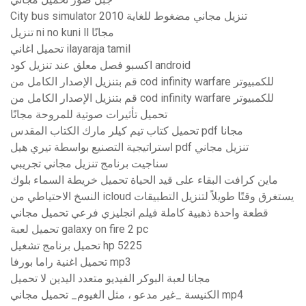
City ​​bus simulator 2010 تنزيل مجاني مضغوط للغاية
تنزيل ni no kuni ll مجانًا
تحميل اغاني ilayaraja tamil
اكسبو فصل معلق عند تنزيل كود android
قم بتنزيل الإصدار الكامل من cod infinity warfare للكمبيوتر
قم بتنزيل الإصدار الكامل من cod infinity warfare للكمبيوتر
تحميل تأثيرات صوتية للمروحة مجانًا
تحميل كتاب تيم كيلر مارك الكتاب المقدس pdf مجانا
استراتيجية التصنيع بواسطة تيري هيل pdf تنزيل مجاني
سناجيت برنامج تنزيل مجاني تجريبي
ماين كرافت البقاء على قيد الحياة تحميل خريطة السماء بلوك
النسخ الاحتياطي من icloud يستغرق وقتًا طويلاً لتنزيل التطبيقات
قطعة واحدة ذهبية كاملة فيلم انجليزي فرعي تحميل مجاني
تحميل لعبة galaxy on fire 2 pc
تحميل برنامج تشغيل hp 5225
تحميل اغنية راما بورفا mp3
مجانا لعبة البوكر الفيديو متعدد اليدين لا تحميل
الكنيسة _غير مدعو ، مثل الغيوم_ تحميل مجاني mp4