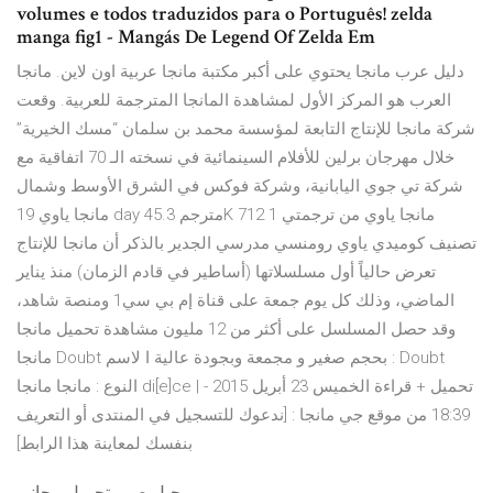
volumes e todos traduzidos para o Português! zelda
manga fig1 - Mangás De Legend Of Zelda Em
دليل عرب مانجا يحتوي على أكبر مكتبة مانجا عربية اون لاين. مانجا
العرب هو المركز الأول لمشاهدة المانجا المترجمة للعربية. وقعت
شركة مانجا للإنتاج التابعة لمؤسسة محمد بن سلمان “مسك الخيرية”
خلال مهرجان برلين للأفلام السينمائية في نسخته الـ 70 اتفاقية مع
شركة تي جوي اليابانية، وشركة فوكس في الشرق الأوسط وشمال
مانجا ياوي 19 day مترجم 45.3K 712 1 مانجا ياوي من ترجمتي
تصنيف كوميدي ياوي رومنسي مدرسي الجدير بالذكر أن مانجا للإنتاج
تعرض حالياً أول مسلسلاتها (أساطير في قادم الزمان) منذ يناير
الماضي، وذلك كل يوم جمعة على قناة إم بي سي1 ومنصة شاهد،
وقد حصل المسلسل على أكثر من 12 مليون مشاهدة تحميل مانجا
مانجا Doubt بحجم صغير و مجمعة وبجودة عالية ا لاسم : Doubt
النوع : مانجا مانجا di[e]ce | تحميل + قراءة الخميس 23 أبريل 2015 -
18:39 من موقع جي مانجا : [ندعوك للتسجيل في المنتدى أو التعريف
بنفسك لمعاينة هذا الرابط]
جبل صور تحميل مجاني